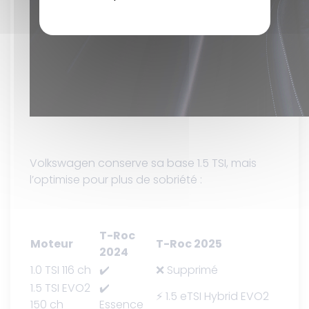
Volkswagen conserve sa base 1.5 TSI, mais
l’optimise pour plus de sobriété :
T-Roc
Moteur
T-Roc 2025
2024
1.0 TSI 116 ch
✔️
❌ Supprimé
1.5 TSI EVO2
✔️
⚡ 1.5 eTSI Hybrid EVO2
150 ch
Essence