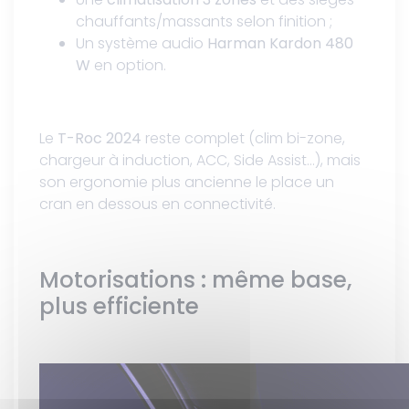
chauffants/massants selon finition ;
Un système audio
Harman Kardon 480
W
en option.
Le
T-Roc 2024
reste complet (clim bi-zone,
chargeur à induction, ACC, Side Assist…), mais
son ergonomie plus ancienne le place un
cran en dessous en connectivité.
Motorisations : même base,
plus efficiente