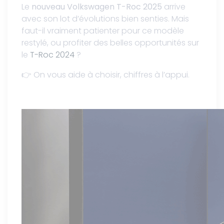
Le
nouveau Volkswagen T-Roc 2025
arrive
avec son lot d’évolutions bien senties. Mais
faut-il vraiment patienter pour ce modèle
restylé, ou profiter des
belles opportunités sur
le
T-Roc 2024
?
👉 On vous aide à choisir, chiffres à l’appui.