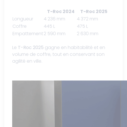
T-Roc 2024
T-Roc 2025
Longueur
4 236 mm
4 372 mm
Coffre
445 L
475 L
Empattement
2 590 mm
2 630 mm
Le
T-Roc 2025
gagne en habitabilité et en
volume de coffre, tout en conservant son
agilité en ville.