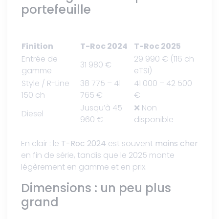
portefeuille
Finition
T-Roc 2024
T-Roc 2025
Entrée de
29 990 € (116 ch
31 980 €
gamme
eTSI)
Style / R-Line
38 775 – 41
41 000 – 42 500
150 ch
765 €
€
Jusqu’à 45
❌ Non
Diesel
960 €
disponible
En clair : le
T-Roc 2024
est souvent
moins cher
en fin de série, tandis que le 2025 monte
légèrement en gamme et en prix.
Dimensions : un peu plus
grand