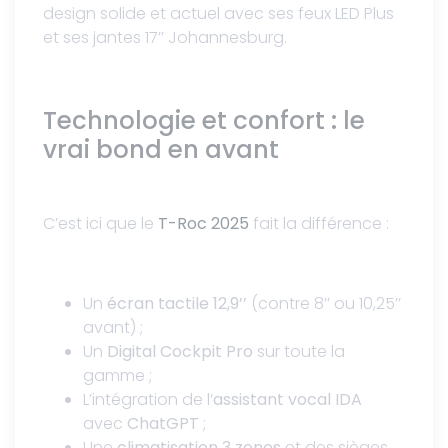
design solide et actuel avec ses feux LED Plus
et ses jantes 17’’ Johannesburg.
Technologie et confort : le
vrai bond en avant
C’est ici que le
T-Roc 2025
fait la différence :
Un
écran tactile 12,9’’
(contre 8’’ ou 10,25’’
avant) ;
Un
Digital Cockpit Pro
sur toute la
gamme ;
L’intégration de l’
assistant vocal IDA
avec
ChatGPT
;
Une
climatisation 3 zones
et des sièges