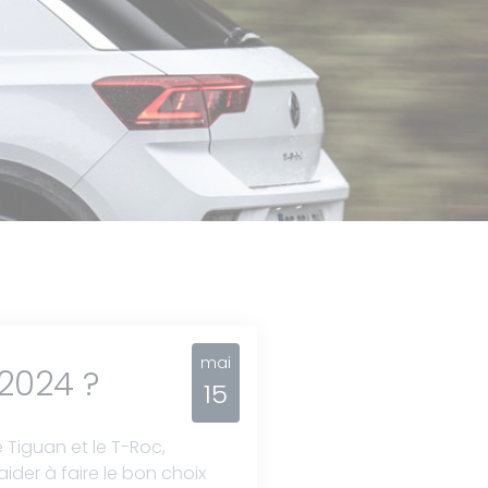
mai
 2024 ?
15
 Tiguan et le T-Roc,
aider à faire le bon choix