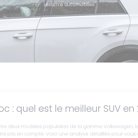
Lesaffre automobiles
c : quel est le meilleur SUV en
r entre deux modèles populaires de la gamme Volkswagen, le
être pris en compte. Voici une analyse détaillée pour vous 