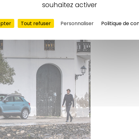
souhaitez activer
 du T-Roc et du Tiguan
epter
Tout refuser
Personnaliser
Politique de con