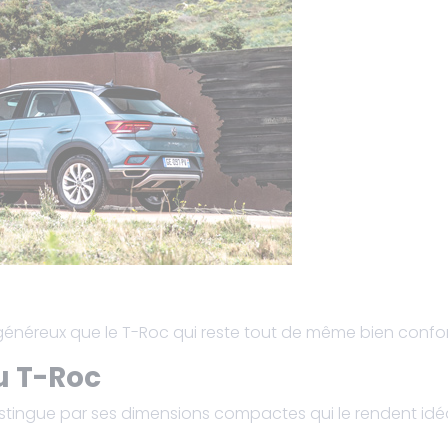
généreux que le T-Roc qui reste tout de même bien confor
u T-Roc
tingue par ses dimensions compactes qui le rendent idéal 