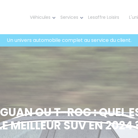
Véhicules
Services
Lesaffre Loisirs
L'un
Un univers automobile complet au service du client.
IGUAN OU T-ROC : QUEL E
LE MEILLEUR SUV EN 2024 