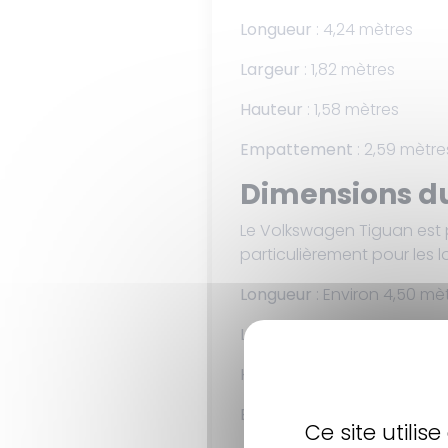
Longueur
: 4,24 mètres
Largeur
: 1,82 mètres
Hauteur
: 1,58 mètres
Empattement
: 2,59 mètre
Dimensions d
Le Volkswagen Tiguan est pl
particulièrement pour les lo
Longueur
: Environ 4,50 mè
Largeur
: Environ 1,84 mètr
Hauteur
: Environ 1,67 mètr
Empattement
: Environ 2,
Ce site utili