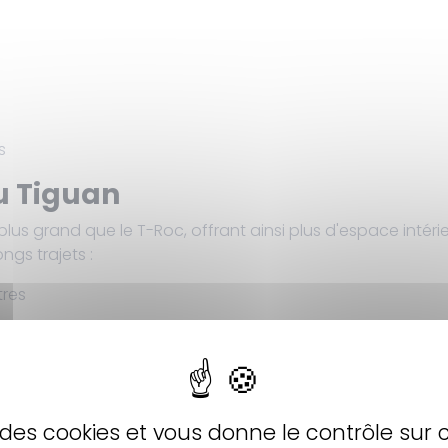
s
u Tiguan
us grand que le T-Roc, offrant ainsi plus d'espace intérie
ngs trajets :
tres
es
es
68 mètres
se des cookies et vous donne le contrôle sur