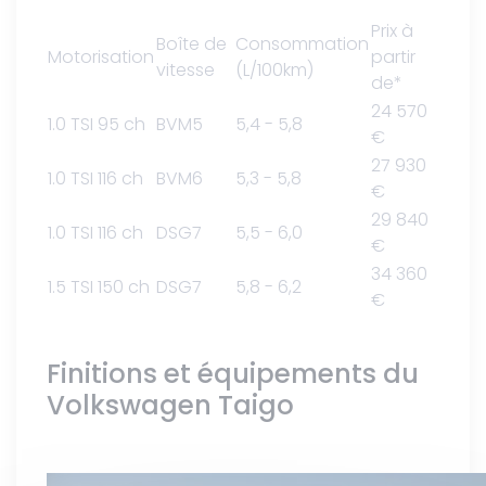
Prix à
Boîte de
Consommation
Motorisation
partir
vitesse
(L/100km)
de*
24 570
1.0 TSI 95 ch
BVM5
5,4 - 5,8
€
27 930
1.0 TSI 116 ch
BVM6
5,3 - 5,8
€
29 840
1.0 TSI 116 ch
DSG7
5,5 - 6,0
€
34 360
1.5 TSI 150 ch
DSG7
5,8 - 6,2
€
Finitions et équipements du
Volkswagen Taigo