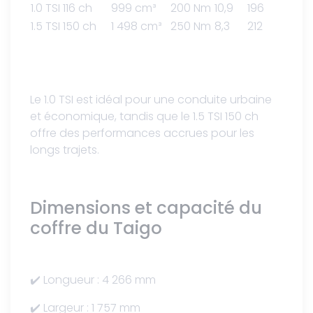
1.0 TSI 116 ch
999 cm³
200 Nm
10,9
196
1.5 TSI 150 ch
1 498 cm³
250 Nm
8,3
212
Le 1.0 TSI est idéal pour une conduite urbaine
et économique, tandis que le 1.5 TSI 150 ch
offre des performances accrues pour les
longs trajets.
Dimensions et capacité du
coffre du Taigo
✔️ Longueur : 4 266 mm
✔️ Largeur : 1 757 mm