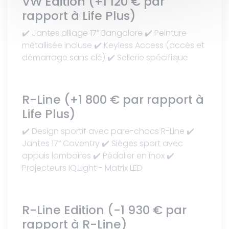
VW Edition (+1 120 € par
rapport à Life Plus)
✔️ Jantes alliage 17” Bangalore ✔️ Peinture
métallisée incluse ✔️ Keyless Access (accès et
démarrage sans clé) ✔️ Sellerie spécifique
R-Line (+1 800 € par rapport à
Life Plus)
✔️ Design sportif avec pare-chocs R-Line ✔️
Jantes 17” Coventry ✔️ Sièges sport avec
appuis lombaires ✔️ Pédalier en inox ✔️
Projecteurs IQ.Light - Matrix LED
R-Line Edition (-1 930 € par
rapport à R-Line)