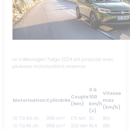
Le Volkswagen Taigo 2024 est proposé avec
plusieurs motorisations essence :
0 à
Vitesse
Couple
100
Motorisation
Cylindrée
max
(Nm)
km/h
(km/h)
(s)
1.0 TSI 95 ch
999 cm³
175 Nm
11,1
184
1.0 TSI 116 ch
999 cm³
200 Nm
10,4
196